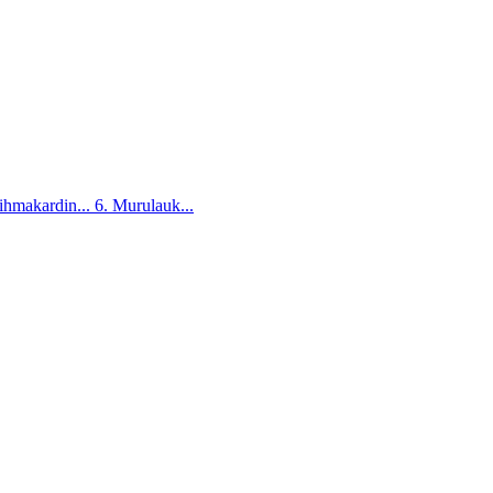
ihmakardin...
6. Murulauk...