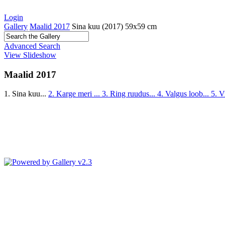
Login
Gallery
Maalid 2017
Sina kuu (2017) 59x59 cm
Advanced Search
View Slideshow
Maalid 2017
1. Sina kuu...
2. Karge meri ...
3. Ring ruudus...
4. Valgus loob...
5. V