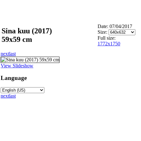
Date: 07/04/2017
Sina kuu (2017)
Size:
59x59 cm
Full size:
1772x1750
next
last
View Slideshow
Language
next
last