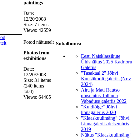
paintings
Date:
12/20/2008
Size: 7 items
Views: 42559
Fotod näitustelt
Subalbums:
Photos from
Eesti Naisklassikute
exhibitions
Ühisnäitus 2025 Kadrioru
Galeriis
Date:
"Tasakaal 2" Jõhvi
12/20/2008
Kunstikooli galeriis (Nov
Size: 31 items
2024)
(240 items
Aira ja Mati Rautso
total)
ühisnäitus Tallinna
Views: 64405
Vabaduse galeriis 2022
"Kuldlõige" Jõhvi
linnagaleriis 2020
"Klaaskuulimäng" Jõhvi
Linnagaleriis detsembris
2019
Näitus "Klaaskuulimäng"