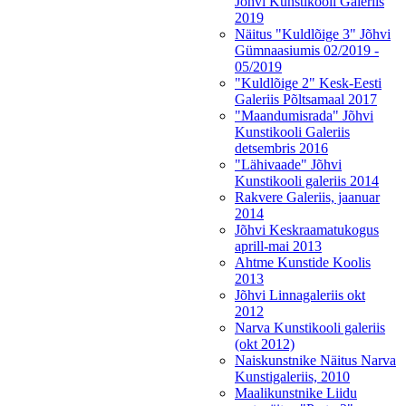
Jõhvi Kunstikooli Galeriis
2019
Näitus "Kuldlõige 3" Jõhvi
Gümnaasiumis 02/2019 -
05/2019
"Kuldlõige 2" Kesk-Eesti
Galeriis Põltsamaal 2017
"Maandumisrada" Jõhvi
Kunstikooli Galeriis
detsembris 2016
"Lähivaade" Jõhvi
Kunstikooli galeriis 2014
Rakvere Galeriis, jaanuar
2014
Jõhvi Keskraamatukogus
aprill-mai 2013
Ahtme Kunstide Koolis
2013
Jõhvi Linnagaleriis okt
2012
Narva Kunstikooli galeriis
(okt 2012)
Naiskunstnike Näitus Narva
Kunstigaleriis, 2010
Maalikunstnike Liidu