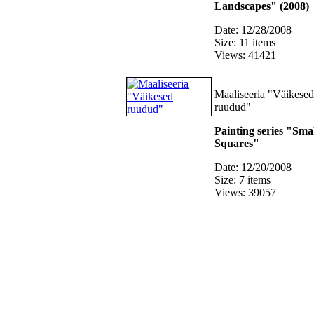
Landscapes" (2008)
Date: 12/28/2008
Size: 11 items
Views: 41421
Maaliseeria "Väikesed
ruudud"
Painting series "Sma
Squares"
Date: 12/20/2008
Size: 7 items
Views: 39057