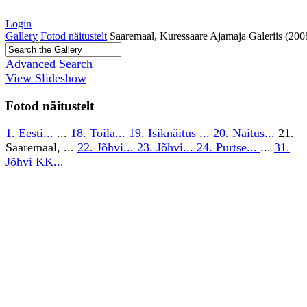
Login
Gallery
Fotod näitustelt
Saaremaal, Kuressaare Ajamaja Galeriis (200
Advanced Search
View Slideshow
Fotod näitustelt
1. Eesti...
...
18. Toila...
19. Isiknäitus ...
20. Näitus...
21.
Saaremaal, ...
22. Jõhvi...
23. Jõhvi...
24. Purtse...
...
31.
Jõhvi KK...