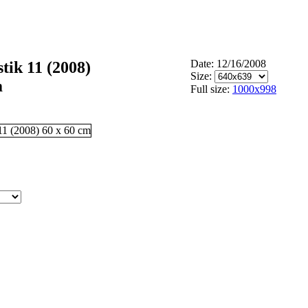
Date: 12/16/2008
tik 11 (2008)
Size:
m
Full size:
1000x998