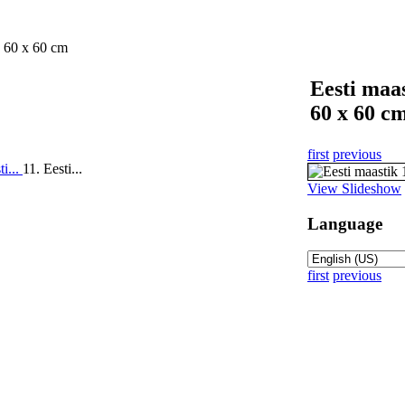
) 60 x 60 cm
Eesti maas
60 x 60 c
first
previous
ti...
11. Eesti...
View Slideshow
Language
first
previous